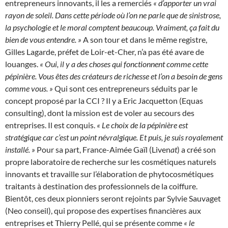
entrepreneurs innovants, il les a remerciés
« d’apporter un vrai
rayon de soleil. Dans cette période où l’on ne parle que de sinistrose,
la psychologie et le moral comptent beaucoup. Vraiment, ça fait du
bien de vous entendre. »
A son tour et dans le même registre,
Gilles Lagarde, préfet de Loir-et-Cher, n’a pas été avare de
louanges.
« Oui, il y a des choses qui fonctionnent comme cette
pépinière. Vous êtes des créateurs de richesse et l’on a besoin de gens
comme vous. »
Qui sont ces entrepreneurs séduits par le
concept proposé par la CCI ? Il y a Eric Jacquetton (Equas
consulting), dont la mission est de voler au secours des
entreprises. Il est conquis.
« Le choix de la pépinière est
stratégique car c’est un point névralgique. Et puis, je suis royalement
installé. »
Pour sa part, France-Aimée Gaïl (Liven
at
) a créé son
propre laboratoire de recherche sur les cosmétiques naturels
innovants et travaille sur l’élaboration de phytocosmétiques
traitants à destination des professionnels de la coiffure.
Bientôt, ces deux pionniers seront rejoints par Sylvie Sauvaget
(Neo conseil), qui propose des expertises financières aux
entreprises et Thierry Pellé, qui se présente comme
« le